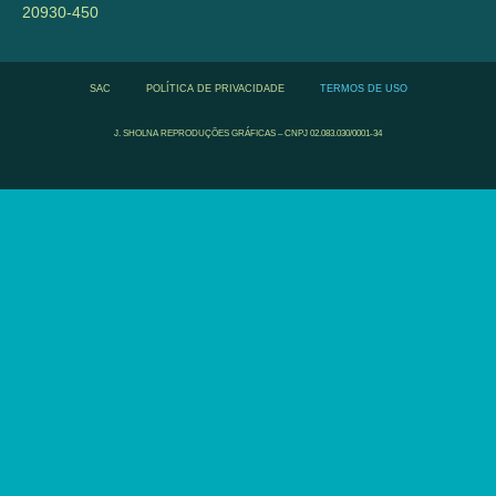
20930-450
SAC
POLÍTICA DE PRIVACIDADE
TERMOS DE USO
J. SHOLNA REPRODUÇÕES GRÁFICAS – CNPJ 02.083.030/0001-34